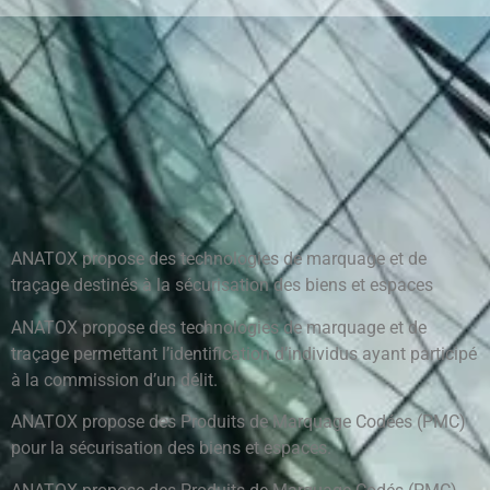
ANATOX propose des technologies de marquage et de
traçage destinés à la sécurisation des biens et espaces
ANATOX propose des technologies de marquage et de
traçage permettant l’identification d’individus ayant participé
à la commission d’un délit.
ANATOX propose des Produits de Marquage Codées (PMC)
pour la sécurisation des biens et espaces.