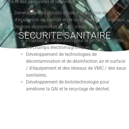
biens et des personnes et la santé.
Développement d’outils d’aide à la décision et
d’évaluation du confort et de la qualité de l’air intérieur
(indices de confort et de QAI : visuel, acoustique,
SECURITE SANITAIRE
électromagnétique, thermique, etc.),
Proposition de solution pour la protection contre
les champs électromagnétiques,
Développement de technologies de
décontamination et de désinfection air et surface
/ d’équipement et des réseaux de VMC / des eaux
sanitaires,
Développement de biototechnologie pour
améliorer la QAI et le recyclage de déchet.